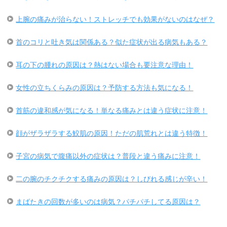
上腕の痛みが治らない！ストレッチでも効果がないのはなぜ？
首のコリと吐き気は関係ある？似た症状が出る病気もある？
耳の下の腫れの原因は？熱はない場合も要注意な理由！
女性の立ちくらみの原因は？予防する方法も気になる！
首筋の違和感が気になる！単なる痛みとは違う症状に注意！
顔がザラザラする鮫肌の原因！ただの肌荒れとは違う特徴！
子宮の病気で腹痛以外の症状は？普段と違う痛みに注意！
二の腕のチクチクする痛みの原因は？しびれる感じが辛い！
まばたきの回数が多いのは病気？パチパチしてる原因は？