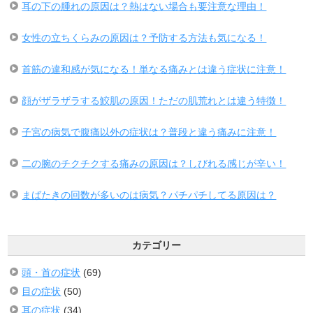
耳の下の腫れの原因は？熱はない場合も要注意な理由！
女性の立ちくらみの原因は？予防する方法も気になる！
首筋の違和感が気になる！単なる痛みとは違う症状に注意！
顔がザラザラする鮫肌の原因！ただの肌荒れとは違う特徴！
子宮の病気で腹痛以外の症状は？普段と違う痛みに注意！
二の腕のチクチクする痛みの原因は？しびれる感じが辛い！
まばたきの回数が多いのは病気？パチパチしてる原因は？
カテゴリー
頭・首の症状
(69)
目の症状
(50)
耳の症状
(34)