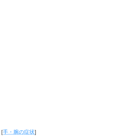
[
手・腕の症状
]