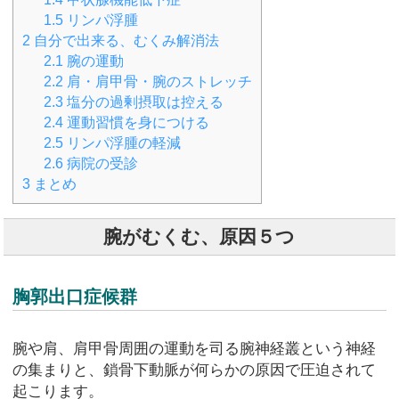
1.5
リンパ浮腫
2
自分で出来る、むくみ解消法
2.1
腕の運動
2.2
肩・肩甲骨・腕のストレッチ
2.3
塩分の過剰摂取は控える
2.4
運動習慣を身につける
2.5
リンパ浮腫の軽減
2.6
病院の受診
3
まとめ
腕がむくむ、原因５つ
胸郭出口症候群
腕や肩、肩甲骨周囲の運動を司る腕神経叢という神経
の集まりと、鎖骨下動脈が何らかの原因で圧迫されて
起こります。