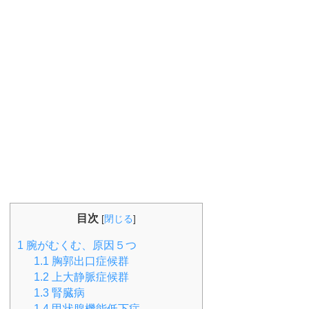
目次
[
閉じる
]
1
腕がむくむ、原因５つ
1.1
胸郭出口症候群
1.2
上大静脈症候群
1.3
腎臓病
1.4
甲状腺機能低下症