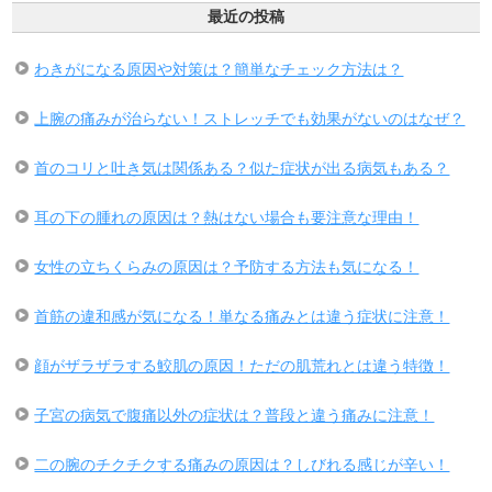
最近の投稿
わきがになる原因や対策は？簡単なチェック方法は？
上腕の痛みが治らない！ストレッチでも効果がないのはなぜ？
首のコリと吐き気は関係ある？似た症状が出る病気もある？
耳の下の腫れの原因は？熱はない場合も要注意な理由！
女性の立ちくらみの原因は？予防する方法も気になる！
首筋の違和感が気になる！単なる痛みとは違う症状に注意！
顔がザラザラする鮫肌の原因！ただの肌荒れとは違う特徴！
子宮の病気で腹痛以外の症状は？普段と違う痛みに注意！
二の腕のチクチクする痛みの原因は？しびれる感じが辛い！