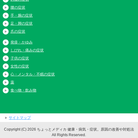
腰の症状
手・腕の症状
足・脚の症状
爪の症状
発疹・かゆみ
しびれ・痛みの症状
子供の症状
女性の症状
心・メンタル・不眠の症状
薬
食べ物・飲み物
サイトマップ
Copyright (C) 2026 ちょっとメディカ 健康・病気・症状。原因の改善や対処法
All Rights Reserved.