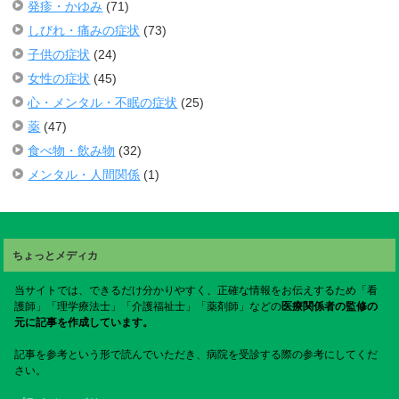
発疹・かゆみ
(71)
しびれ・痛みの症状
(73)
子供の症状
(24)
女性の症状
(45)
心・メンタル・不眠の症状
(25)
薬
(47)
食べ物・飲み物
(32)
メンタル・人間関係
(1)
ちょっとメディカ
当サイトでは、できるだけ分かりやすく、正確な情報をお伝えするため「看
護師」「理学療法士」「介護福祉士」「薬剤師」などの
医療関係者の監修の
元に記事を作成しています。
記事を参考という形で読んでいただき、病院を受診する際の参考にしてくだ
さい。