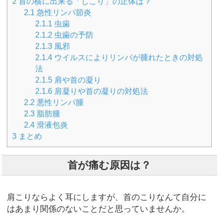
2
首の横に出来る「しこり」の正体は？
2.1
急性リンパ節炎
2.1.1
虫歯
2.1.2
虫歯の予防
2.1.3
風邪
2.1.4
ウイルスによりリンパが腫れたときの対処
法
2.1.5
肩や首の凝り
2.1.6
肩凝りや首の凝りの対処法
2.2
悪性リンパ腫
2.3
脂肪腫
2.4
滑液包炎
3
まとめ
首が痛む原因は？
肩こりならよく耳にしますが、首のこりなんて自分に
はあまり関係のないことだと思っていませんか。