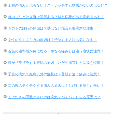
上腕の痛みが治らない！ストレッチでも効果がないのはなぜ？
首のコリと吐き気は関係ある？似た症状が出る病気もある？
耳の下の腫れの原因は？熱はない場合も要注意な理由！
女性の立ちくらみの原因は？予防する方法も気になる！
首筋の違和感が気になる！単なる痛みとは違う症状に注意！
顔がザラザラする鮫肌の原因！ただの肌荒れとは違う特徴！
子宮の病気で腹痛以外の症状は？普段と違う痛みに注意！
二の腕のチクチクする痛みの原因は？しびれる感じが辛い！
まばたきの回数が多いのは病気？パチパチしてる原因は？