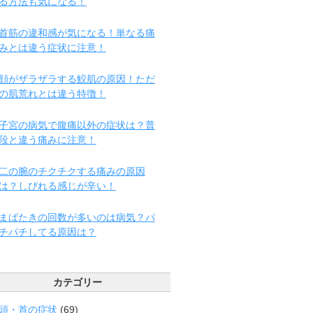
る方法も気になる！
首筋の違和感が気になる！単なる痛
みとは違う症状に注意！
顔がザラザラする鮫肌の原因！ただ
の肌荒れとは違う特徴！
子宮の病気で腹痛以外の症状は？普
段と違う痛みに注意！
二の腕のチクチクする痛みの原因
は？しびれる感じが辛い！
まばたきの回数が多いのは病気？パ
チパチしてる原因は？
カテゴリー
頭・首の症状
(69)