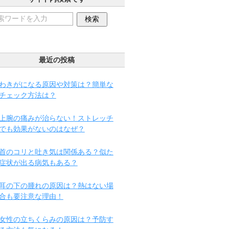
最近の投稿
わきがになる原因や対策は？簡単な
チェック方法は？
上腕の痛みが治らない！ストレッチ
でも効果がないのはなぜ？
首のコリと吐き気は関係ある？似た
症状が出る病気もある？
耳の下の腫れの原因は？熱はない場
合も要注意な理由！
女性の立ちくらみの原因は？予防す