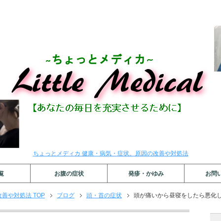
ちょっとメディカ 健康・病気・症状。原因の改善や対処法
覧
お腹の症状
発疹・かゆみ
お問
善や対処法 TOP
ブログ
頭・首の症状
頭が痛いから昼寝をしたら悪化