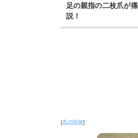
足の親指の二枚爪が
説！
[
爪の症状
]