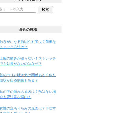
最近の投稿
わきがになる原因や対策は？簡単な
チェック方法は？
上腕の痛みが治らない！ストレッチ
でも効果がないのはなぜ？
首のコリと吐き気は関係ある？似た
症状が出る病気もある？
耳の下の腫れの原因は？熱はない場
合も要注意な理由！
女性の立ちくらみの原因は？予防す