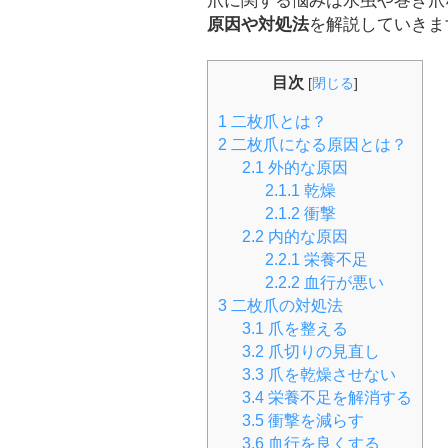
爪に関する悩みは水虫や巻き爪
原因や対処法
を解説していきま
目次
[
閉じる
]
1
二枚爪とは？
2
二枚爪になる原因とは？
2.1
外的な原因
2.1.1
乾燥
2.1.2
衝撃
2.2
内的な原因
2.2.1
栄養不足
2.2.2
血行が悪い
3
二枚爪の対処法
3.1
爪を整える
3.2
爪切りの見直し
3.3
爪を乾燥させない
3.4
栄養不足を解消する
3.5
衝撃を減らす
3.6
血行を良くする