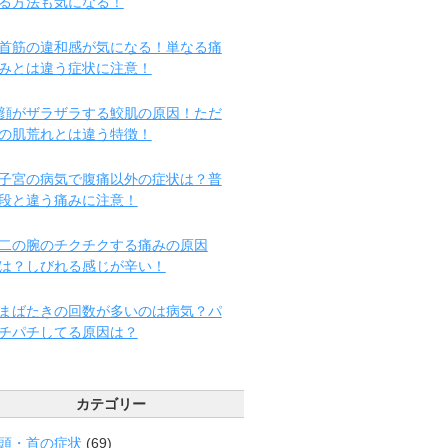
る方法も気になる！
首筋の違和感が気になる！単なる痛
みとは違う症状に注意！
顔がザラザラする鮫肌の原因！ただ
の肌荒れとは違う特徴！
子宮の病気で腹痛以外の症状は？普
段と違う痛みに注意！
二の腕のチクチクする痛みの原因
は？しびれる感じが辛い！
まばたきの回数が多いのは病気？パ
チパチしてる原因は？
カテゴリー
頭・首の症状
(69)