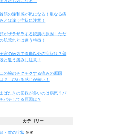
る方法も気になる！
首筋の違和感が気になる！単なる痛
みとは違う症状に注意！
顔がザラザラする鮫肌の原因！ただ
の肌荒れとは違う特徴！
子宮の病気で腹痛以外の症状は？普
段と違う痛みに注意！
二の腕のチクチクする痛みの原因
は？しびれる感じが辛い！
まばたきの回数が多いのは病気？パ
チパチしてる原因は？
カテゴリー
頭・首の症状
(69)