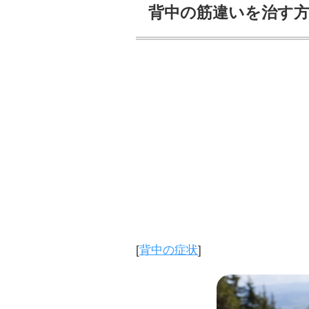
背中の筋違いを治す方
[
背中の症状
]