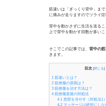
筋違いは「ぎっくり背中」まで
に痛みが走りますのでツライ症
背中を動かさずに生活を送るこ
上で背中を動かす回数が多いこ
そこでこの記事では、
背中の筋
きます。
目次
[
閉じる
]
1
筋違いとは？
2
筋挫傷の原因は？
3
筋挫傷を治す方法は？
4
筋挫傷直後の対処法
4.1
患部を冷やす（対処法1
4.2
マッサージは絶対にしな