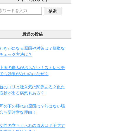
最近の投稿
わきがになる原因や対策は？簡単な
チェック方法は？
上腕の痛みが治らない！ストレッチ
でも効果がないのはなぜ？
首のコリと吐き気は関係ある？似た
症状が出る病気もある？
耳の下の腫れの原因は？熱はない場
合も要注意な理由！
女性の立ちくらみの原因は？予防す