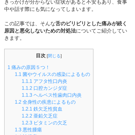
きっかけが分からない症状があると不安もあり、食事
中や話す際にも気になってしまいます。
この記事では、そんな
舌のピリピリとした痛みが続く
原因と悪化しないための対処法
についてご紹介してい
きます。
目次
[
閉じる
]
1
痛みの原因５つ！
1.1
菌やウイルスの感染によるもの
1.1.1
アフタ性口内炎
1.1.2
口腔カンジダ症
1.1.3
ヘルペス性歯肉口内炎
1.2
全身性の疾患によるもの
1.2.1
鉄欠乏性貧血
1.2.2
亜鉛欠乏症
1.2.3
ビタミンの欠乏
1.3
悪性腫瘍