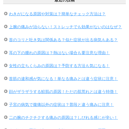
わきがになる原因や対策は？簡単なチェック方法は？
上腕の痛みが治らない！ストレッチでも効果がないのはなぜ？
首のコリと吐き気は関係ある？似た症状が出る病気もある？
耳の下の腫れの原因は？熱はない場合も要注意な理由！
女性の立ちくらみの原因は？予防する方法も気になる！
首筋の違和感が気になる！単なる痛みとは違う症状に注意！
顔がザラザラする鮫肌の原因！ただの肌荒れとは違う特徴！
子宮の病気で腹痛以外の症状は？普段と違う痛みに注意！
二の腕のチクチクする痛みの原因は？しびれる感じが辛い！