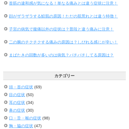
首筋の違和感が気になる！単なる痛みとは違う症状に注意！
顔がザラザラする鮫肌の原因！ただの肌荒れとは違う特徴！
子宮の病気で腹痛以外の症状は？普段と違う痛みに注意！
二の腕のチクチクする痛みの原因は？しびれる感じが辛い！
まばたきの回数が多いのは病気？パチパチしてる原因は？
カテゴリー
頭・首の症状
(69)
目の症状
(50)
耳の症状
(34)
鼻の症状
(30)
口・舌・喉の症状
(98)
胸・脇の症状
(47)