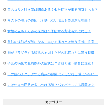
首のコリと吐き気は関係ある？似た症状が出る病気もある？
耳の下の腫れの原因は？熱はない場合も要注意な理由！
女性の立ちくらみの原因は？予防する方法も気になる！
首筋の違和感が気になる！単なる痛みとは違う症状に注意！
顔がザラザラする鮫肌の原因！ただの肌荒れとは違う特徴！
子宮の病気で腹痛以外の症状は？普段と違う痛みに注意！
二の腕のチクチクする痛みの原因は？しびれる感じが辛い！
まばたきの回数が多いのは病気？パチパチしてる原因は？
カテゴリー