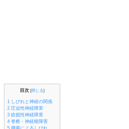
目次
[
閉じる
]
1
しびれと神経の関係
2
圧迫性神経障害
3
絞扼性神経障害
4
脊椎・神経根障害
5
腫瘍によるしびれ