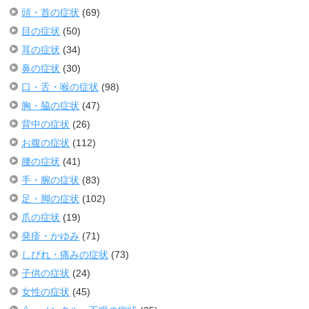
頭・首の症状
(69)
目の症状
(50)
耳の症状
(34)
鼻の症状
(30)
口・舌・喉の症状
(98)
胸・脇の症状
(47)
背中の症状
(26)
お腹の症状
(112)
腰の症状
(41)
手・腕の症状
(83)
足・脚の症状
(102)
爪の症状
(19)
発疹・かゆみ
(71)
しびれ・痛みの症状
(73)
子供の症状
(24)
女性の症状
(45)