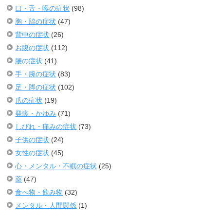
口・舌・喉の症状
(98)
胸・脇の症状
(47)
背中の症状
(26)
お腹の症状
(112)
腰の症状
(41)
手・腕の症状
(83)
足・脚の症状
(102)
爪の症状
(19)
発疹・かゆみ
(71)
しびれ・痛みの症状
(73)
子供の症状
(24)
女性の症状
(45)
心・メンタル・不眠の症状
(25)
薬
(47)
食べ物・飲み物
(32)
メンタル・人間関係
(1)