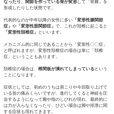
なったり、関節を作っている骨が変形
して「骨棘」を
形成したりした状態です。
代表的なのが中年以降の女性に多い
「変形性膝関節
症」
や
「変形性股関節症」
で、これが頚椎に起こると
「変形性頚椎症」
といいます。
メカニズム的に同じであることから「変形性〇〇症」
と呼ばれますが、変形性頚椎症の場合は単に「頚椎
症」ということもあります。
頚椎症の場合は、
椎間板が潰れてしまっている
という
ことになります。
症状としては、初めのうちは肩こりや今回取り上げて
いる首の痛みくらいですが、進行してくると神経を圧
迫するようになって腕や指のしびれが現れ、最終的に
は力が入らなくなったり、ひどい場合は脚や排泄に関
する症状も現れてきます。