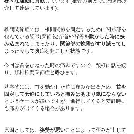
様々な運動に貢献
しています(椎骨の前方では椎間板を
介して連結しています)。
椎間関節症では、椎間関節を固定するために関節部を
包んでいる靭帯(関節包)が首や背骨を
動かした時に挟
み込まれて
しまったり、
関節部の軟骨がすり減ってし
まったりして炎症
を起こした状態です。
今回は首をひねった時の痛みですので、頚椎に話を絞
り、頚椎椎間関節症と呼びます。
基本的には、首を動かした時に痛みが出るため、
首を
固定して安静にしていると痛みはあまり気にならない
というケースが多いですが、進行してくると安静時に
も痛みが出てくる場合があります。
原因としては、
姿勢が悪い
ことによって歪みが生じて