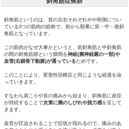
斜角筋症候群
斜角筋というのは、首の左右それぞれやや前側につい
ている3つの筋肉の総称で、前から順番に前・中・後斜
角筋となっています。
この筋肉がなぜ大事かというと、前斜角筋と中斜角筋
の間の斜角筋隙という隙間を
神経(腕神経叢の一部)や
血管(右鎖骨下動脈)が通っている
ためです。
このことにより、変形性頚椎症と同じような経過を辿
っていきます。
すなわち肩こりや首の痛みから始まり、斜角筋に炎症
が持続することで
次第に腕のしびれや脱力感
を呈して
きます。
血管が圧迫されることで症状が現れるので、痛みのあ