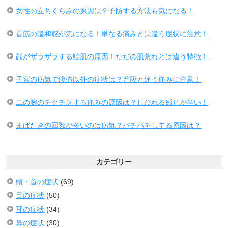
女性の立ちくらみの原因は？予防する方法も気になる！
首筋の違和感が気になる！単なる痛みとは違う症状に注意！
顔がザラザラする鮫肌の原因！ただの肌荒れとは違う特徴！
子宮の病気で腹痛以外の症状は？普段と違う痛みに注意！
二の腕のチクチクする痛みの原因は？しびれる感じが辛い！
まばたきの回数が多いのは病気？パチパチしてる原因は？
カテゴリー
頭・首の症状
(69)
目の症状
(50)
耳の症状
(34)
鼻の症状
(30)