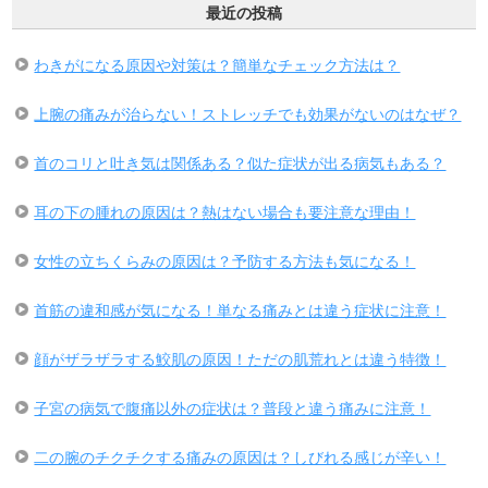
最近の投稿
わきがになる原因や対策は？簡単なチェック方法は？
上腕の痛みが治らない！ストレッチでも効果がないのはなぜ？
首のコリと吐き気は関係ある？似た症状が出る病気もある？
耳の下の腫れの原因は？熱はない場合も要注意な理由！
女性の立ちくらみの原因は？予防する方法も気になる！
首筋の違和感が気になる！単なる痛みとは違う症状に注意！
顔がザラザラする鮫肌の原因！ただの肌荒れとは違う特徴！
子宮の病気で腹痛以外の症状は？普段と違う痛みに注意！
二の腕のチクチクする痛みの原因は？しびれる感じが辛い！