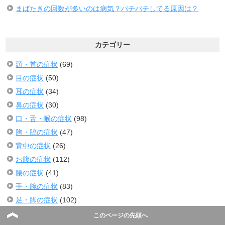
まばたきの回数が多いのは病気？パチパチしてる原因は？
カテゴリー
頭・首の症状
(69)
目の症状
(50)
耳の症状
(34)
鼻の症状
(30)
口・舌・喉の症状
(98)
胸・脇の症状
(47)
背中の症状
(26)
お腹の症状
(112)
腰の症状
(41)
手・腕の症状
(83)
足・脚の症状
(102)
爪の症状
(19)
このページの先頭へ