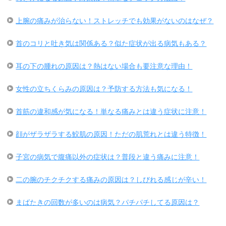
上腕の痛みが治らない！ストレッチでも効果がないのはなぜ？
首のコリと吐き気は関係ある？似た症状が出る病気もある？
耳の下の腫れの原因は？熱はない場合も要注意な理由！
女性の立ちくらみの原因は？予防する方法も気になる！
首筋の違和感が気になる！単なる痛みとは違う症状に注意！
顔がザラザラする鮫肌の原因！ただの肌荒れとは違う特徴！
子宮の病気で腹痛以外の症状は？普段と違う痛みに注意！
二の腕のチクチクする痛みの原因は？しびれる感じが辛い！
まばたきの回数が多いのは病気？パチパチしてる原因は？